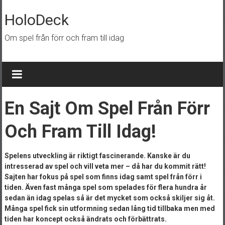
Skip
to
HoloDeck
content
Om spel från förr och fram till idag
En Sajt Om Spel Från Förr
Och Fram Till Idag!
Spelens utveckling är riktigt fascinerande. Kanske är du
intresserad av spel och vill veta mer – då har du kommit rätt!
Sajten har fokus på spel som finns idag samt spel från förr i
tiden. Även fast många spel som spelades för flera hundra år
sedan än idag spelas så är det mycket som också skiljer sig åt.
Många spel fick sin utformning sedan lång tid tillbaka men med
tiden har koncept också ändrats och förbättrats.